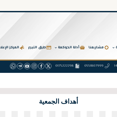
مشاريعنا
أدلة الحوكمة
طرق التبرع
المركز الإعل
0175222298
0551807999
أهداف الجمعية