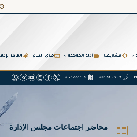
تقارير جمع
مشاريعنا
أدلة الحوكمة
طرق التبرع
المركز الإعل
0175222298
0551807999
محاضر اجتماعات مجلس الإدارة
