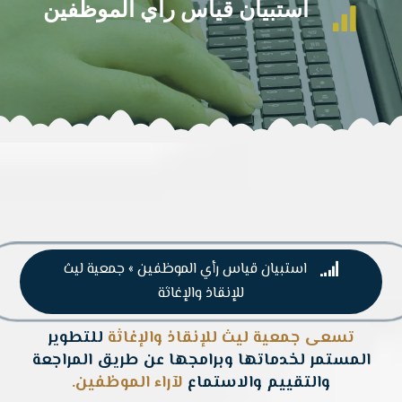
استبيان قياس رأي الموظفين

استبيان قياس رأي الموظفين » جمعية ليث

للإنقاذ والإغاثة
تسعى جمعية ليث للإنقاذ والإغاثة
للتطوير
المستمر لخدماتها وبرامجها عن طريق المراجعة
والتقييم والاستماع
لآراء الموظفين.