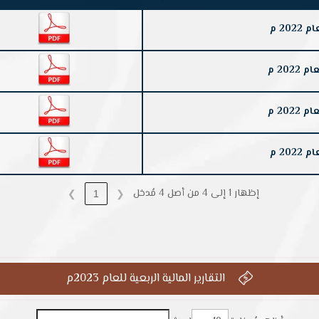
20 م
202 م
202 م
20 م
إظهار 1 إلى 4 من أصل 4 مُدخل
❯
1
❮
التقارير المالية الربعية للعام 2023م
