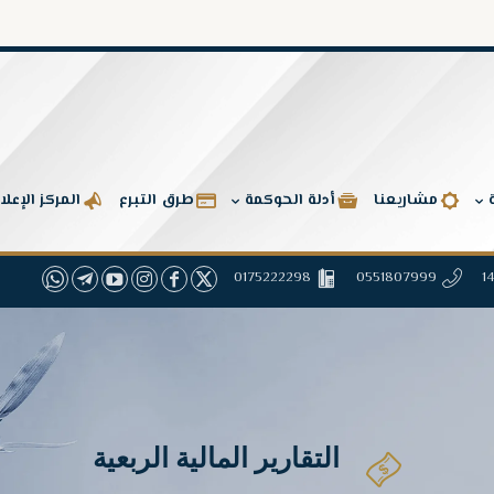
مشاريعنا
أدلة الحوكمة
طرق التبرع
المركز الإعل
0175222298
0551807999
التقارير المالية الربعية
