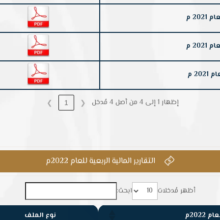
202 م
202 م
20 م
إظهار 1 إلى 4 من أصل 4 مُدخل
❯
1
❮
التقارير المالية الربعية للعام 2022م

أظهر مُدخلات
ابحث:
2022م
نوع الملف