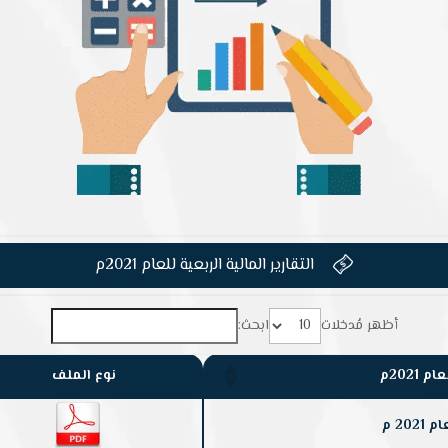
التقارير المالية الربعية للعام 2021م

أظهر مُدخلات
ابحث:
2021م
نوع الملف
20 م