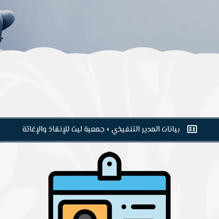
بيانات المدير التنفيذي » جمعية ليث للإنقاذ والإغاثة
