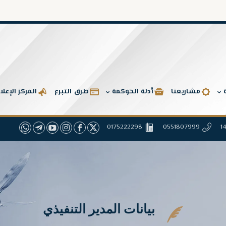
مشاريعنا
أدلة الحوكمة
طرق التبرع
المركز الإعل
0175222298
0551807999
بيانات المدير التنفيذي
