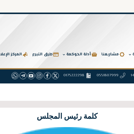
مشاريعنا
أدلة الحوكمة
طرق التبرع
المركز الإعل
0175222298
0551807999
كلمة رئيس المجلس