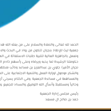
الحمد لله تعالى والصلاة والسلام على من بعثه الله هد
جمعية ليث للإنقاذ بنجران تتكون من رواد في البحث والا
ونعمل بالجاهزية العالية لتلبية طلبات الاستغاثة في ا
حكومتنا الرشيدة لما يحبه ويرضاه وعلى رأسهم خادم ال
نجران الأمير/ جلوي بن عبدالعزيز بن مساعد ونائب منطق
والشكر موصول لوزارة العمل والتنمية الاجتماعية على ال
والمساهمة في مساندة الجمعية .وفي الختام يسرني أن
وحالياً ومستقبلاً وأسأل الله التوفيق والسداد للجميع
رئيس مجلس إدارة الجمعية
حمد بن صالح ال مسعد