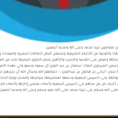
ى للعالمين نبينا محمد وعلى آلة وصحبه أجمعين
نقاذ والتوعية من الأخطار الطبيعية ونستغل أفضل الطاقات البشرية والمعدات وال
لمنطقة ونعمل على التوعية والتدريب والتأهيل ونشر الطرق السليمة للحد من ال
حرمين الشريفين الملك /سلمان بن عبد العزيز آل سعود وسمو ولي عهده الأمي
ة نجران /تركي بن هذلول بن عبدالعزيز – حفظهم الله ونسأل الله أن يجزيهم خ
موافقة على تاسيس الجمعية ودعمها لمشاريعها وبرامجها والشكر لوزارة الداخلية
 أشكر كل من ساهم في تاسيس الجمعية وأعضاء مجلس إدارتها وأعضاء الجمعي
 .وصلى الله وسلم على نبينا محمد صلى الله عليه وسلم وعلى آله وصحبه أجمعين.