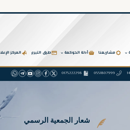
تق
مشاريعنا
أدلة الحوكمة
طرق التبرع
المركز الإعل
0175222298
0551807999
شعار الجمعية الرسمي
