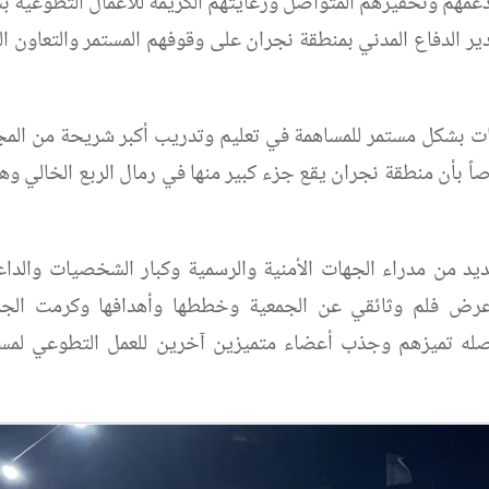
 دعمهم وتحفيزهم المتواصل ورعايتهم الكريمة للأعمال التطوعية 
 الدفاع المدني بمنطقة نجران على وقوفهم المستمر والتعاون ال
ليات بشكل مستمر للمساهمة في تعليم وتدريب أكبر شريحة من الم
ً بأن منطقة نجران يقع جزء كبير منها في رمال الربع الخالي وه
د من مدراء الجهات الأمنية والرسمية وكبار الشخصيات والداع
وعرض فلم وثائقي عن الجمعية وخططها وأهدافها وكرمت الجم
واصله تميزهم وجذب أعضاء متميزين آخرين للعمل التطوعي لمسا