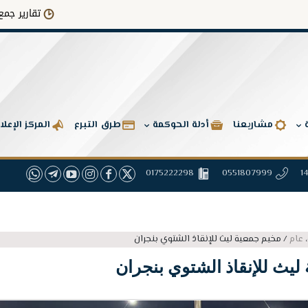
تقارير جمع وصرف التبرعات
مشاريعنا
أدلة الحوكمة
طرق التبرع
المركز الإعل
0175222298
0551807999
،
عام
/
مخيم جمعية ليث للإنقاذ الشتوي بنجران
ليث للإنقاذ الشتوي بنجران