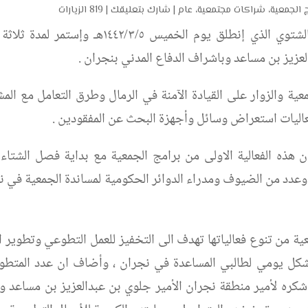
ج الجمعية
،
شراكات مجتمعية
،
عام
|
شارك بتعليقك
|
819 الزيارات
إختتمت جمعية ليث للإنقاذ فعاليات المخيم الشتوي الذي إنطلق يوم الخميس ١٤٤٢/٣/٥هـ وإستم
لعزيز بن مساعد وباشراف الدفاع المدني بنجران .
ية والزوار على القيادة الآمنة في الرمال وطرق التعامل مع الم
عاليات استعراض وسائل وأجهزة البحث عن المفقودين .
هذه الفعالية الاولى من برامج الجمعية مع بداية فصل الشتاء 
وعدد من الضيوف ومدراء الدوائر الحكومية لمساندة الجمعية في 
ة من تنوع فعالياتها تهدف الى التخفيز للعمل التطوعي وتطوير ا
 بشكل يومي لطالبي المساعدة في نجران ، وأضاف ان عدد المتطو
الى 300 متطوع ، وقدم شكره لأمير منطقة نجران الأمير جلوي بن عبدالعزيز بن مساعد