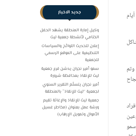
جديد الاخبار
ر لمدة ثلاثة أيام
وكيل إمارة المنطقة يشهد الحفل
الختامي لأنشطة جمعية ليث
شاكل
إعلان لتحديث اللوائح والسياسات
التنظيمية على الموقع الرسمي
للجمعية
وتم
سمو أمير نجران يدشن فرع جمعية
ليث للإنقاذ بمحافظة شرورة
نجاح
أمير نجران يتسلّم التقرير السنوي
لجمعية “ليث للإنقاذ” بالمنطقة
جمعية ليث للإنقاذ والإغاثة تقيم
فراد
ورشة عمل بعنوان (مخاطر غسيل
الأموال وتمويل الإرهاب)
عين
 وسمو