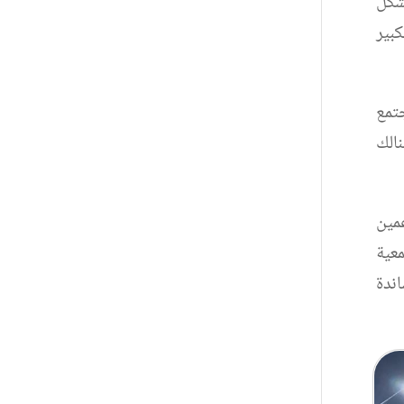
بشكل
كبير
جتمع
نالك
مين
عية
ندة