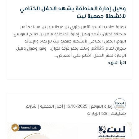
وكيل إمارة المنطقة يشهد الحفل الختامي
لأنشطة جمعية ليث
برعاية صاحب السمو الأمير جلوي بن عبدالعزيز بن مساعد أمير
منطقة نجران، شهد وكيل إمارة المنطقة ماهر بن صالح المونس
اليوم، الحفل الختامي لأنشطة جمعية ليث للإنقاذ والإغاثة
بنجران لعام 2025م، وذلك بمقر غرفة نجران. وفور وصول وكيل
الإمارة لمقر الحفل، اطّلع على المعرض...
اقرأ المزيد
إدارة الموقع
| 16/10/2025 |
أخبار الجمعية
|
شارك
بتعليقك
|
128 الزيارات