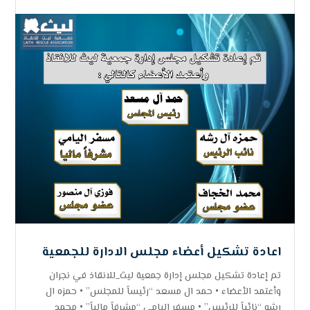
اعادة تشكيل أعضاء مجلس الادارة للجمعية
تم إعادة تشكيل مجلس إدارة جمعية ليث_للانقاذ في نجران
وأعتمد الأعضاء • حمد ال مسعد “رئيساً للمجلس” • حمزه ال
رشه “نائباً للرئيس” • مسفر اليامي “مشرفاً مالياً” • محمد