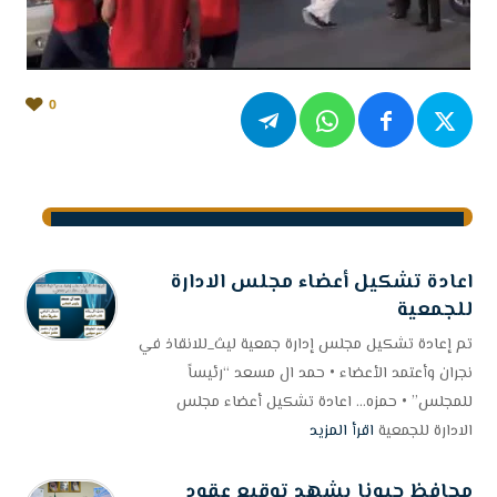
0
اعادة تشكيل أعضاء مجلس الادارة
للجمعية
تم إعادة تشكيل مجلس إدارة جمعية ليث_للانقاذ في
نجران وأعتمد الأعضاء • حمد ال مسعد “رئيساً
للمجلس” • حمزه... اعادة تشكيل أعضاء مجلس
الادارة للجمعية
اقرأ المزيد
محافظ حبونا يشهد توقيع عقود