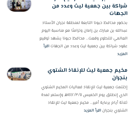
شراكة بين جمعية ليث وعدد من
الجهات
بحضور محافظ حبونا التابعة لمنطقة نجران الأستاذ
عبدالله بن مبارك بن زامان وتزامنًا مع مناسبة اليوم
العالمي للتطوع وقعت... محافظ حبونا يشهد توقيع
عقود شراكة بين جمعية ليث وعدد من الجهات
اقرأ
المزيد
مخيم جمعية ليث للإنقاذ الشتوي
بنجران
إختتمت جمعية ليث للإنقاذ فعاليات المخيم الشتوي
الذي إنطلق يوم الخميس ١٤٤٢/٣/٥هـ وإستمر لمدة
ثلاثة أيام برعاية أمير... مخيم جمعية ليث للإنقاذ
الشتوي بنجران
اقرأ المزيد