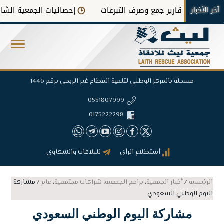
آخر الأخبار
تقارير جمع وصرف التبرعات
إحصائيات الجمعية الشاملة
مسجلة بالمركز الوطني لتنمية القطاع غير الربحي برقم 1446
0551807999
0175222298
أستطلاع الرأي
للبلاغات والشكاوي
الرئيسية
/
أخبار الجمعية
،
برامج الجمعية
،
شراكات مجتمعية
،
عام
/
مشاركة
اليوم الوطني السعودي
مشاركة اليوم الوطني السعودي