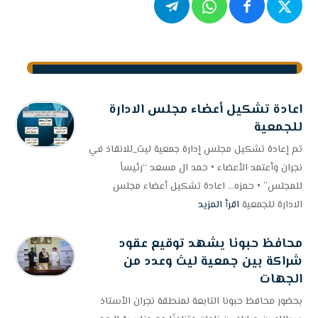
اعادة تشكيل أعضاء مجلس الادارة
للجمعية
تم إعادة تشكيل مجلس إدارة جمعية ليث_للانقاذ في
نجران وأعتمد الأعضاء • حمد ال مسعد “رئيساً
للمجلس” • حمزه... اعادة تشكيل أعضاء مجلس
الادارة للجمعية
اقرأ المزيد
محافظ حبونا يشهد توقيع عقود
شراكة بين جمعية ليث وعدد من
الجهات
بحضور محافظ حبونا التابعة لمنطقة نجران الأستاذ