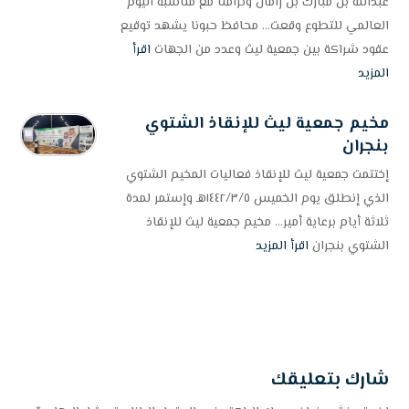
عبدالله بن مبارك بن زامان وتزامنًا مع مناسبة اليوم
العالمي للتطوع وقعت... محافظ حبونا يشهد توقيع
عقود شراكة بين جمعية ليث وعدد من الجهات
اقرأ
المزيد
مخيم جمعية ليث للإنقاذ الشتوي
بنجران
إختتمت جمعية ليث للإنقاذ فعاليات المخيم الشتوي
الذي إنطلق يوم الخميس ١٤٤٢/٣/٥هـ وإستمر لمدة
ثلاثة أيام برعاية أمير... مخيم جمعية ليث للإنقاذ
الشتوي بنجران
اقرأ المزيد
شارك بتعليقك