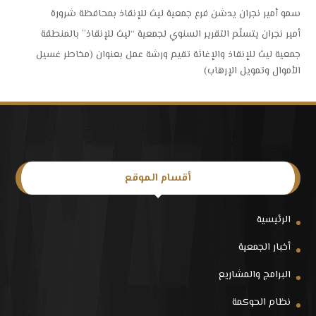
سمو أمير نجران يدشن فرع جمعية ليث للإنقاذ بمحافظة شرورة
أمير نجران يتسلّم التقرير السنوي لجمعية “ليث للإنقاذ” بالمنطقة
جمعية ليث للإنقاذ والإغاثة تقيم ورشة عمل بعنوان (مخاطر غسيل
الأموال وتمويل الإرهاب)
أقسام الموقع
الرئيسية
أخبار الجمعية
البرامج والمشاريع
نظام الحوكمة